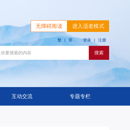
无障碍阅读
进入适老模式
繁
|
简
登录
|
注册
互动交流
专题专栏